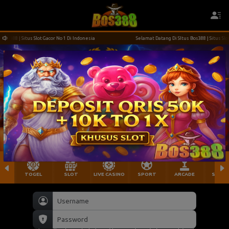
388 | Situs Slot Gacor No 1 Di Indonesia
Selamat Datang Di SItus Bos388 | Situs Slot G
TOGEL
SLOT
LIVE CASINO
SPORT
ARCADE
SABU