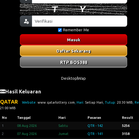
Remember Me
Masuk
Daftar Sekarang
RTP BOS388
Desktop
Wap
Hasil Keluaran
QATAR
Website:
www.qatarlottery.com
, Hari:
Setiap Hari
, Tutup:
20:30 WIB
, Re
21:00 WIB
No
Tanggal
Hari
Pasaran
Result
1
08 Aug 2026
Sabtu
QTR - 142
5256
2
07 Aug 2026
Jumat
QTR - 141
3158