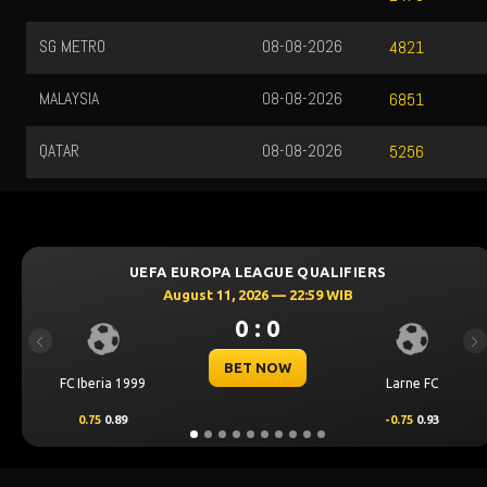
SG METRO
08-08-2026
4821
MALAYSIA
08-08-2026
6851
QATAR
08-08-2026
5256
UEFA EUROPA LEAGUE QUALIFIERS
August 11, 2026 — 22:59 WIB
0 : 0
Previous
Ne
BET NOW
FC Iberia 1999
Larne FC
0.75
0.89
-0.75
0.93