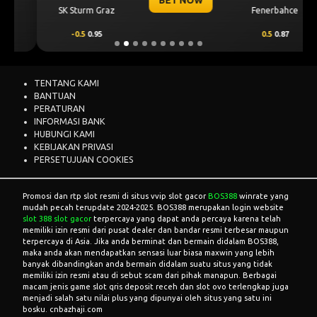
TENTANG KAMI
BANTUAN
PERATURAN
INFORMASI BANK
HUBUNGI KAMI
KEBIJAKAN PRIVASI
PERSETUJUAN COOKIES
Promosi dan rtp slot resmi di situs vvip slot gacor
BOS388
winrate yang
mudah pecah terupdate 2024-2025. BOS388 merupakan login website
slot 388 slot gacor
terpercaya yang dapat anda percaya karena telah
memiliki izin resmi dari pusat dealer dan bandar resmi terbesar maupun
terpercaya di Asia. Jika anda berminat dan bermain didalam BOS388,
maka anda akan mendapatkan sensasi luar biasa maxwin yang lebih
banyak dibandingkan anda bermain didalam suatu situs yang tidak
memiliki izin resmi atau di sebut scam dari pihak manapun. Berbagai
macam jenis game slot qris deposit receh dan slot ovo terlengkap juga
menjadi salah satu nilai plus yang dipunyai oleh situs yang satu ini
bosku. cnbazhaji.com
© 2015 - 2026 Copyright BOS388.
All Rights Reserved.