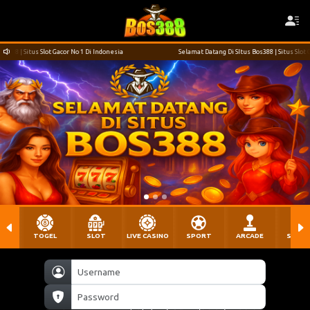
PENARIKAN BERHASIL DI BOS388
Slot Gacor No 1 Di Indonesia
Selamat Datang Di SItus Bos388 | Situs Slot Gacor No 1 Di
se***4 Telah Melakukan WD Sebesar IDR
5.170.000
TOGEL
SLOT
LIVE CASINO
SPORT
ARCADE
SABU