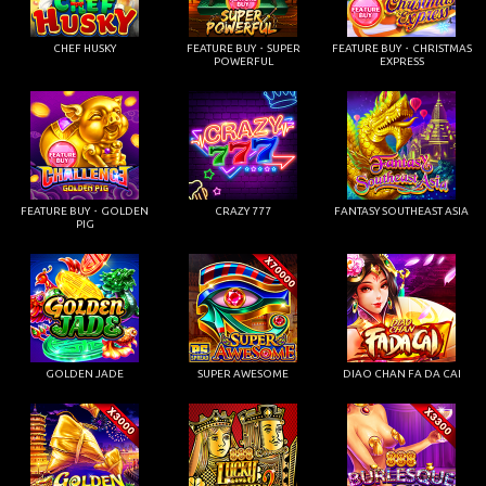
FEATURE BUY・GOLDEN
CRAZY 777
FANTASY SOUTHEAST ASIA
PIG
GOLDEN JADE
SUPER AWESOME
DIAO CHAN FA DA CAI
GOLDEN ZONGZI
LUCKY POKER 2
BURLESQUE 2